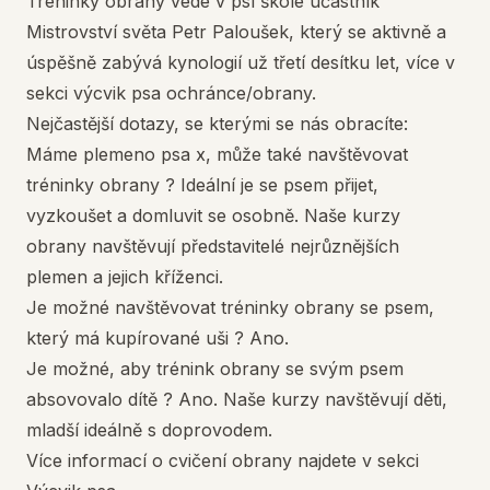
Tréninky obrany vede v psí škole účastník
Mistrovství světa Petr Paloušek, který se aktivně a
úspěšně zabývá kynologií už třetí desítku let, více v
sekci výcvik psa ochránce/obrany.
Nejčastější dotazy, se kterými se nás obracíte:
Máme plemeno psa x, může také navštěvovat
tréninky obrany ? Ideální je se psem přijet,
vyzkoušet a domluvit se osobně. Naše kurzy
obrany navštěvují představitelé nejrůznějších
plemen a jejich kříženci.
Je možné navštěvovat tréninky obrany se psem,
který má kupírované uši ? Ano.
Je možné, aby trénink obrany se svým psem
absovovalo dítě ? Ano. Naše kurzy navštěvují děti,
mladší ideálně s doprovodem.
Více informací o cvičení obrany najdete v sekci