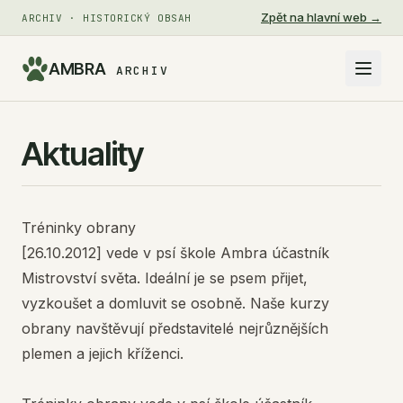
Zpět na hlavní web →
ARCHIV · HISTORICKÝ OBSAH
AMBRA
ARCHIV
Aktuality
Tréninky obrany
[26.10.2012] vede v psí škole Ambra účastník
Mistrovství světa. Ideální je se psem přijet,
vyzkoušet a domluvit se osobně. Naše kurzy
obrany navštěvují představitelé nejrůznějších
plemen a jejich kříženci.